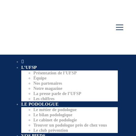
L’UFSP
Présentation de l’UFSP
Équipe
Nos partenaires
Notre magazine
La presse parle de l’UFSP
Les chiffres
LE PODOLOGUE
Le métier de podologue
Le bilan podologique
Le cabinet de podologie
Trouver un podologue près de chez vous
Le club prévention
VOS PIEDS