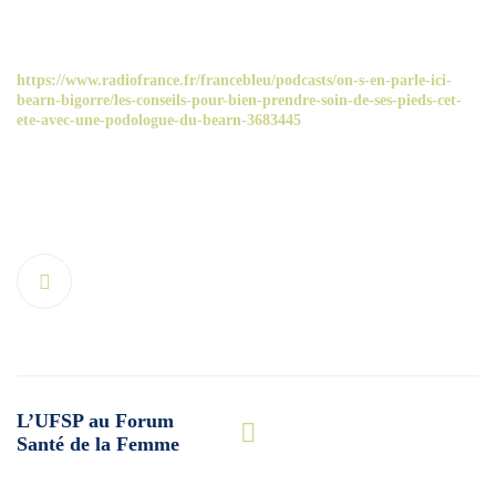
https://www.radiofrance.fr/francebleu/podcasts/on-s-en-parle-ici-
bearn-bigorre/les-conseils-pour-bien-prendre-soin-de-ses-pieds-cet-
ete-avec-une-podologue-du-bearn-3683445
Post
L’UFSP au Forum
navigation
Santé de la Femme