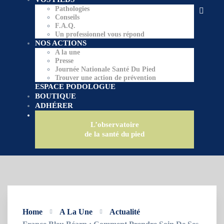
Pathologies
Conseils
F.A.Q.
Un professionnel vous répond
NOS ACTIONS
A la une
Presse
Journée Nationale Santé Du Pied
Trouver une action de prévention
ESPACE PODOLOGUE
BOUTIQUE
ADHÉRER
L’observatoire
de la santé du pied
Home
A La Une
Actualité