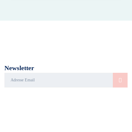
L’Union Française pour la santé du Pied a été créée pour informer le
grand public en matière de podologie : prévention, conseils et
dépistage concernant la santé du pied.
Newsletter
LIENS UTILES
UFSP
Le bilan
Trouver un
podologique
podologue du
Présentation
club de