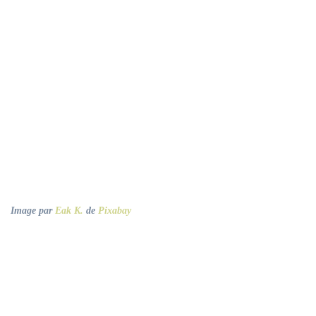
Image par
Eak K.
de
Pixabay
L’Union Française pour la santé du Pied a été créée pour informer le
grand public en matière de podologie : prévention, conseils et