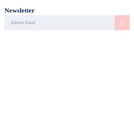
dépistage concernant la santé du pied.
Newsletter
LIENS UTILES
UFSP
Le bilan
Trouver un
podologique
podologue du
Présentation
club de
de l’UFSP
Le cabinet de
prévention
podologie
Équipe
Vos pieds
Le club
Nos
Conseils
prévention
partenaires
Pathologies
Trouver un
Les chiffres
podologue
F.A.Q.
près de chez
Notre