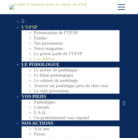
L’UFSP
Présentation de l’UFSP
Équipe
Nos partenaires
Notre magazine
La presse parle de l’UFSP
Les chiffres
LE PODOLOGUE
Le métier de podologue
Le bilan podologique
Le cabinet de podologie
Trouver un podologue près de chez vous
Le club prévention
VOS PIEDS
Pathologies
Conseils
F.A.Q.
Un professionnel vous répond
NOS ACTIONS
A la une
Presse