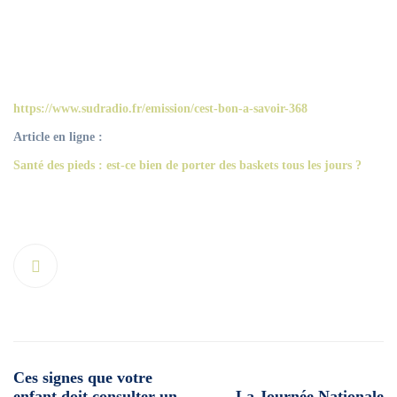
https://www.sudradio.fr/emission/cest-bon-a-savoir-368
Article en ligne :
Santé des pieds : est-ce bien de porter des baskets tous les jours ?
Post
Ces signes que votre
navigation
enfant doit consulter un
La Journée Nationale