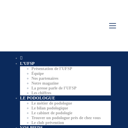
L’UFSP
Présentation de l’UFSP
Équipe
Nos partenaires
Notre magazine
La presse parle de l’UFSP
Les chiffres
LE PODOLOGUE
Le métier de podologue
Le bilan podologique
Le cabinet de podologie
Trouver un podologue près de chez vous
Le club prévention
VOS PIEDS