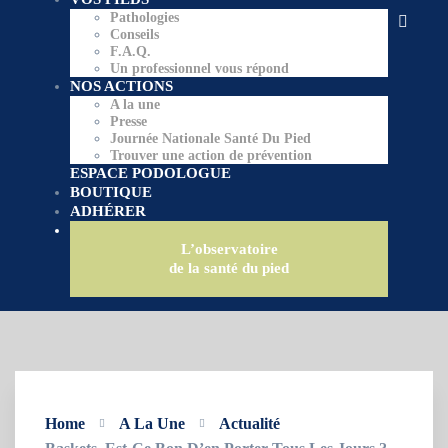
Pathologies
Conseils
F.A.Q.
Un professionnel vous répond
NOS ACTIONS
A la une
Presse
Journée Nationale Santé Du Pied
Trouver une action de prévention
ESPACE PODOLOGUE
BOUTIQUE
ADHÉRER
L’observatoire
de la santé du pied
Home
A La Une
Actualité