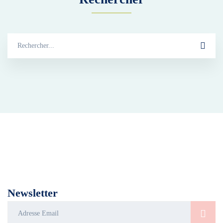
Search
for:
L’Union Française pour la santé du Pied a été créée pour informer le
grand public en matière de podologie : prévention, conseils et
dépistage concernant la santé du pied.
Newsletter