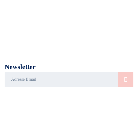
L’Union Française pour la santé du Pied a été créée pour informer le
grand public en matière de podologie : prévention, conseils et
dépistage concernant la santé du pied.
Newsletter
LIENS UTILES
UFSP
Le bilan
Trouver un
podologique
podologue du
Présentation
club de
de l’UFSP
Le cabinet de
prévention