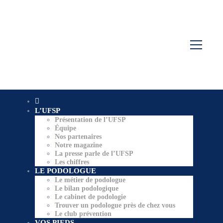
L’UFSP
Présentation de l’UFSP
Équipe
Nos partenaires
Notre magazine
La presse parle de l’UFSP
Les chiffres
LE PODOLOGUE
Le métier de podologue
Le bilan podologique
Le cabinet de podologie
Trouver un podologue près de chez vous
Le club prévention
VOS PIEDS