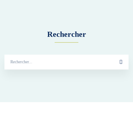
Rechercher
Search
for:
L’Union Française pour la santé du Pied a été créée pour informer le