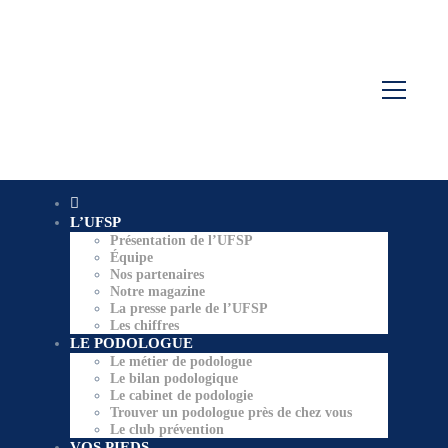
L’UFSP
Présentation de l’UFSP
Équipe
Nos partenaires
Notre magazine
La presse parle de l’UFSP
Les chiffres
LE PODOLOGUE
Le métier de podologue
Le bilan podologique
Le cabinet de podologie
Trouver un podologue près de chez vous
Le club prévention
VOS PIEDS