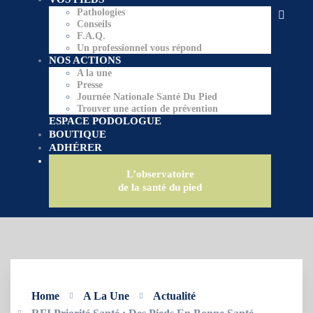
Pathologies
Conseils
F.A.Q.
Un professionnel vous répond
NOS ACTIONS
A la une
Presse
Journée Nationale Santé Du Pied
Trouver une action de prévention
ESPACE PODOLOGUE
BOUTIQUE
ADHÉRER
L’observatoire
de la santé du pied
Home
A La Une
Actualité